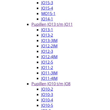
JO15-3
JO15-4
MO15-1
JO14-1
Pupillen JO13 t/m JO11
JO13-1
JO13-2
JO13-3JM
JO12-2JM
JO12-3
JO12-4JM
JO12-5
JO11-2
JO11-3JM
JO11-4JM
Pupillen JO10 t/m JO8
JO10-2
JO10-3
JO10-4
JO10-5