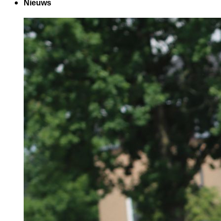
Nieuws