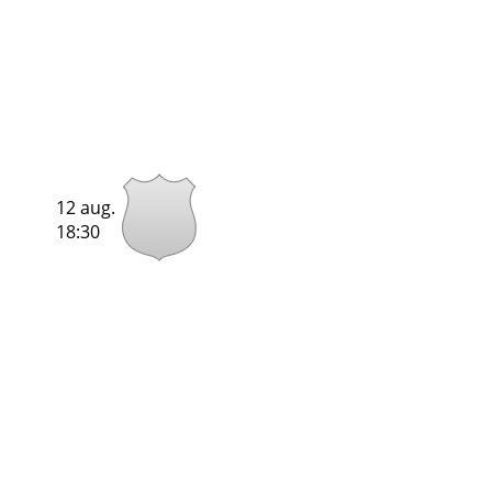
12 aug.
18:30